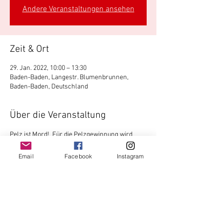
Andere Veranstaltungen ansehen
Zeit & Ort
29. Jan. 2022, 10:00 – 13:30
Baden-Baden, Langestr. Blumenbrunnen,
Baden-Baden, Deutschland
Über die Veranstaltung
Pelz ist Mord!  Für die Pelzgewinnung wird 
dem Tier die Haut abgezogen. Diese wird zu 
Bekleidung und Accessoires verarbeitet. Nerze 
Email
Facebook
Instagram
und Füchse werden gezüchtet und unter 
widrigsten Umständen gehalten und dann für 
die sogenannte Pelzernte getötet. Weitere 
Tierarten sind vor allem Marderhunde, 
Waschbären, Chinchillas, Schafe, Hunde, 
Katzen, Kaninchen und Zobel um hier einige zu 