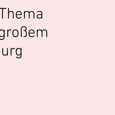
m Thema
 großem
burg