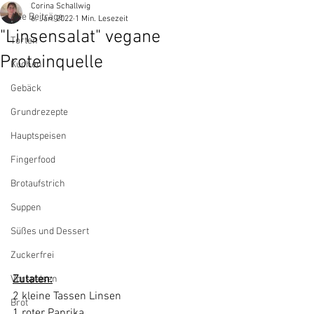
Corina Schallwig
Alle Beiträge
6. Jan. 2022
1 Min. Lesezeit
"Linsensalat" vegane
Torten
Proteinquelle
Kuchen
Gebäck
Grundrezepte
Hauptspeisen
Fingerfood
Brotaufstrich
Suppen
Süßes und Dessert
Zuckerfrei
Zutaten:
Vorspeisen
2 kleine Tassen Linsen
Brot
1 roter Paprika