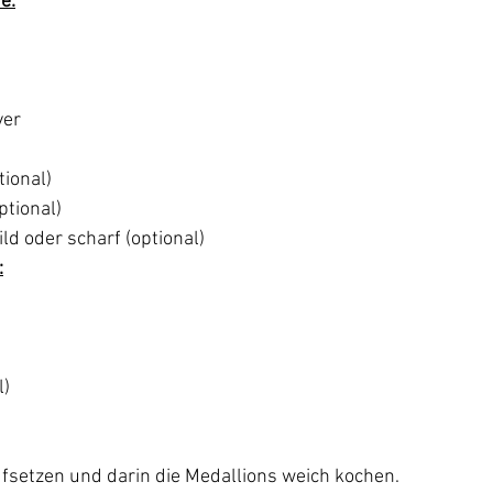
e:
ver
ional)
ptional)
ild oder scharf (optional)
:
l)
setzen und darin die Medallions weich kochen.