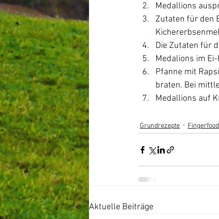
Medallions ausp
Zutaten für den 
Kichererbsenmehl
Die Zutaten für 
Medalions im Ei-
Pfanne mit Rapsö
braten. Bei mittl
Medallions auf K
Grundrezepte
Fingerfood
Aktuelle Beiträge