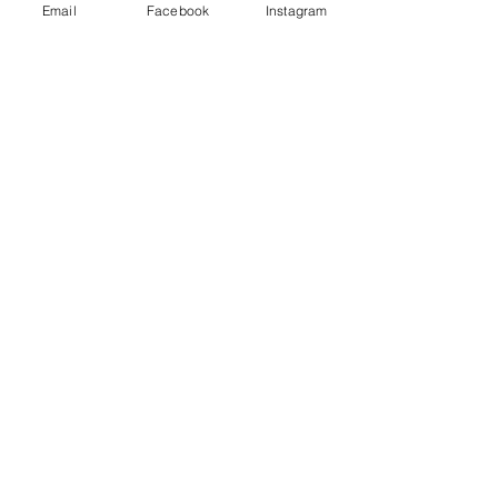
besten über Nacht dann kann sich der 
Email
Facebook
Instagram
Geschmack vollständig entfalten.
Gutes Gelingen!
Torten
Alle ansehen
Aktuelle Beiträge