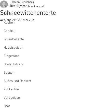
Doreen Henneberg
Alle Beiträge
9. Apr. 2021
1 Min. Lesezeit
Schneewittchentorte
Torten
Aktualisiert:
23. Mai 2021
Kuchen
Gebäck
Grundrezepte
Hauptspeisen
Fingerfood
Brotaufstrich
Suppen
Süßes und Dessert
Zuckerfrei
Vorspeisen
Brot